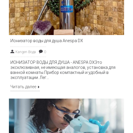
д
з
т
к
Ионизатор воды для душа Anespa DX
р
Kangen Вода
0
к
ИОНИЗАТОР ВОДЫ ДЛЯ ДУША - ANESPA DXЭто
эксклюзивная, не имеющая аналогов, установка для
ванной комнаты.Прибор компактный и удобный в
эксплуатации. Лег...
и
Читать далее
и
у
з