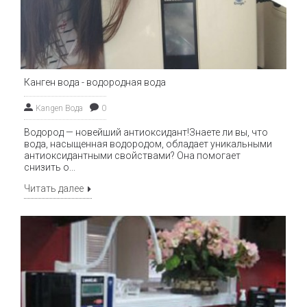
в
-
э
Канген вода - водородная вода
в
Kangen Вода
0
Водород — новейший антиоксидант!Знаете ли вы, что
вода, насыщенная водородом, обладает уникальными
антиоксидантными свойствами? Она помогает
снизить о...
и
Читать далее
в
у
(