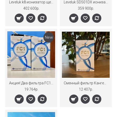
Leveluk k8 ионизатор щелочной воды Канген
Leveluk SD501DX ионизатор воды Канген
402 600р.
359 900р.
New
Акция! Два фильтра FC1 Premium filter
Сменный фильтр Канген FC1 Premium filter
19 764р.
12 407р.