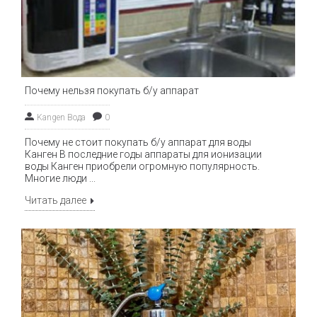
и
(
Т
в
Почему нельзя покупать б/у аппарат
p
Kangen Вода
0
Почему не стоит покупать б/у аппарат для воды
Канген В последние годы аппараты для ионизации
воды Канген приобрели огромную популярность.
и
Многие люди ...
Читать далее
в
о
в
с