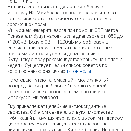
ионы H+ и ОH-.
H+ притягиваются к катоду и затем образуют
молекулу H2. Мембрана позволяет разделить два
потока жидкости: положительно и отрицательно
заряженной воды.
Мы можем измерить заряд при помощи ОВП метра.
Показатели будут находиться в диапозоне от -850 до
+1200мВ. Воду с ОВП +1200мВ мы собираем в
специальный сосуд - темный пластик с толстыми
стенками и используем для дезинфекции в
быту.
Такую воду рекомендуется хранить не более 2
недель. Существует целый список советов по
использованию различных
типов воды.
Некоторые путают атомарный и молекулярный
водород
. Атомарный 'живет' недолго у самой
поверхности электродов, а пьем с водой уже
молекулярный водород.
Ему принадлежат целебные антиоксидантные
свойства. Об этом свидетельствуют множество
публикаций в научных журналах с высоким индексом
цитирования. Ему посвящены международные
симпозиумы, проходящие в Китае и Японии
. Интерес к