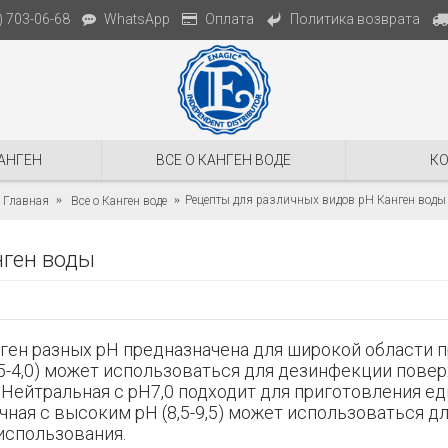
Политика возврата
) 703-06-68
WhatsApp
Оплата
АНГЕН
ВСЕ О КАНГЕН ВОДЕ
К
Рецепты для различных видов pH Канген воды
Главная
Все о Канген воде
нген воды
анген разных pH предназначена для широкой области 
,5-4,0) может использоваться для дезинфекции повер
. Нейтральная с pH7,0 подходит для приготовления ед
очная
с высоким pH (8,5-9,5) может использоваться д
использования.