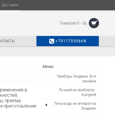
Доставка
Товар(ов) 0 - 0р.
ОНТАКТЫ
+79117030668
Меню
Приборы Энаджик. Вся
линейка
применения в
Лучший из приборов -
хностей,
Kangen8
ы, приема
Типы воды из аппаратов
ля приготовления
Энаджик