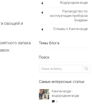
Водородная вода
Руководство по
эксплуатации приборов
Энаджик
ти овощей и
Отзывы о Канген воде
иятного запаха.
Темы блога
авок.
Поиск
Самые интересные статьи
Канген вода -
водородная вода
0