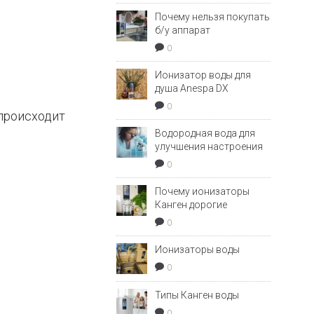
Почему нельзя покупать
б/у аппарат
0
Ионизатор воды для
душа Anespa DX
0
происходит
Водородная вода для
улучшения настроения
0
Почему ионизаторы
Канген дорогие
0
Ионизаторы воды
0
Типы Канген воды
0