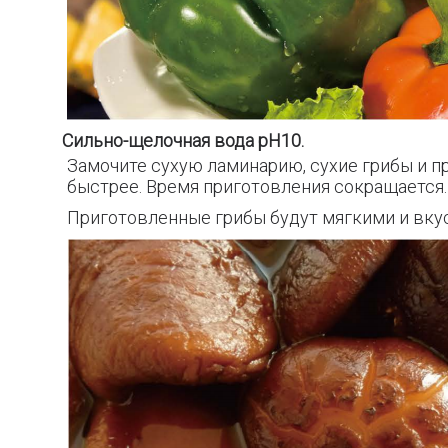
Сильно-щелочная вода pH10.
Замочите сухую ламинарию, сухие грибы и 
быстрее. Время приготовления сокращается
Приготовленные грибы будут мягкими и вку