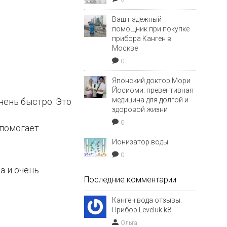
Ваш надежный
помощник при покупке
прибора Канген в
Москве
0
Японский доктор Мори
Йосиоми: превентивная
медицина для долгой и
ень быстро. Это
здоровой жизни
0
 помогает
Ионизатор воды
0
а и очень
Последние комментарии
Канген вода отзывы.
Прибор Leveluk k8
Ольга