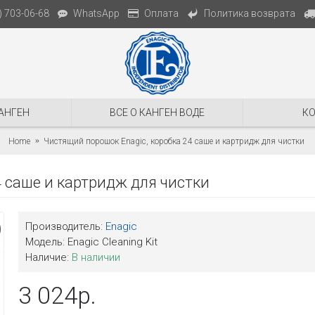
Политика возврата
) 703-06-68
WhatsApp
Оплата
АНГЕН
ВСЕ О КАНГЕН ВОДЕ
К
Home
Чистящий порошок Enagic, коробка 24 саше и картридж для чистки
4 саше и картридж для чистки
Производитель:
Enagic
Модель:
Enagic Cleaning Kit
Наличие:
В наличии
3 024р.