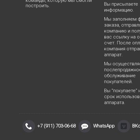
команды, которую мы смогли
Вы присылаете
построить.
информацию.
Мы заполняем 
заказа, отправл
компанию и пол
вас ссылку на о
счет. После оп
компания отпра
аппарат.
Мы осуществл
послепродажно
обслуживание
покупателей.
Вы "покупаете" 
срок использов
аппарата.
+7 (911) 703-06-68
WhatsApp
ВКо