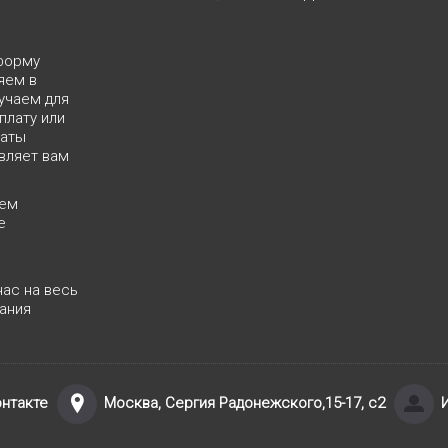
форму
яем в
учаем для
плату или
латы
вляет вам
яем
е
нас на весь
ания
нтакте
Москва, Сергия Радонежского,15-17, с2