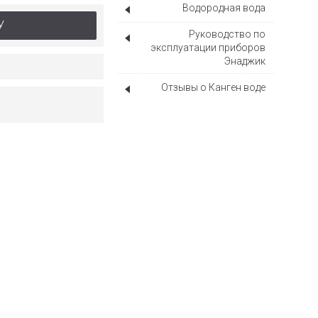
Водородная вода
У
Руководство по
эксплуатации приборов
Энаджик
Отзывы о Канген воде