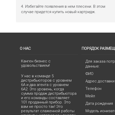
4. Избегайте появления в нем плесени. В этом
случае придется купить новый картридж.
О НАС
ПОРЯДОК РАЗМЕЩ
Канген бизнес с
Для заказа пот
удовольствием!
данные:
ФИО
У нас в команде 5
дистрибьюторов с уровнем
Адрес доставки
6А и два агента с уровнем
Телефон
6А2. Это уровень, когда
сумма продаж дистрибьютора
Мейл
и его команды составляет
101 проданный прибор. Это
Дата рождения
вам не просто так! Это
результат слаженной работы
Модель ионизат