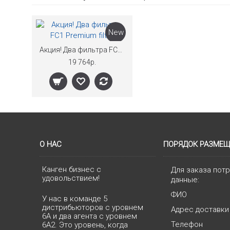
New
Акция! Два фильтра FC1 Premium filter
19 764р.
О НАС
ПОРЯДОК РАЗМЕЩ
Канген бизнес с
Для заказа пот
удовольствием!
данные:
ФИО
У нас в команде 5
дистрибьюторов с уровнем
Адрес доставки
6А и два агента с уровнем
Телефон
6А2. Это уровень, когда