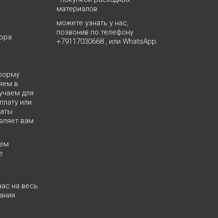
материалов
можете узнать у нас,
позвонив по телефону
ора
+79117030668
, или
WhatsApp
форму
яем в
учаем для
плату или
латы
вляет вам
яем
е
нас на весь
ания