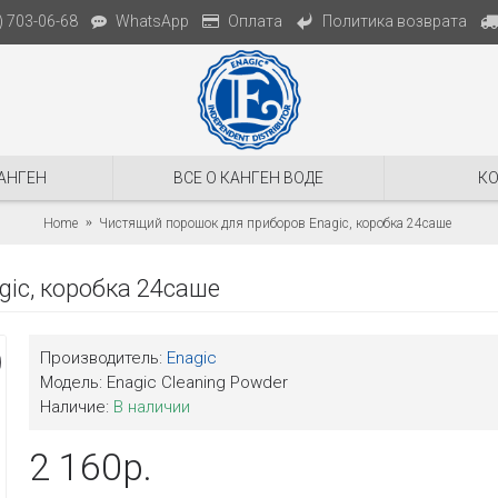
Политика возврата
) 703-06-68
WhatsApp
Оплата
АНГЕН
ВСЕ О КАНГЕН ВОДЕ
К
Home
Чистящий порошок для приборов Enagic, коробка 24саше
ic, коробка 24саше
Производитель:
Enagic
Модель:
Enagic Cleaning Powder
Наличие:
В наличии
2 160р.