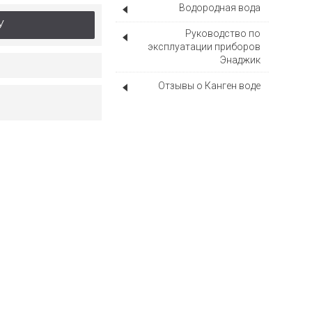
Водородная вода
У
Руководство по
эксплуатации приборов
Энаджик
Отзывы о Канген воде