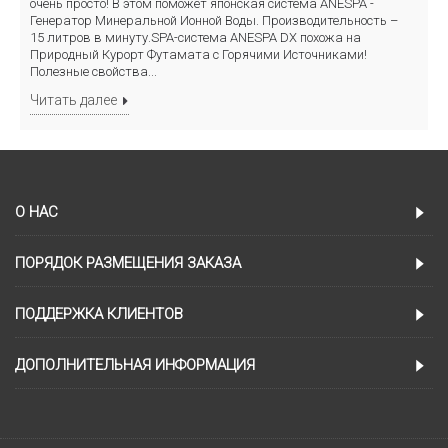
очень просто! В этом поможет японская система ANESPA -
Генератор Минеральной Ионной Воды. Производительность –
15 литров в минуту.SPA-система ANESPA DX похожа на
Природный Курорт Футамата с Горячими Источниками!
Полезные свойства...
Читать далее
О НАС
ПОРЯДОК РАЗМЕЩЕНИЯ ЗАКАЗА
ПОДДЕРЖКА КЛИЕНТОВ
ДОПОЛНИТЕЛЬНАЯ ИНФОРМАЦИЯ