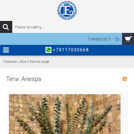
Товар(ов) 0 - 0р.
+79117030668
Главная
Все о Канген воде
Теги: Anespa