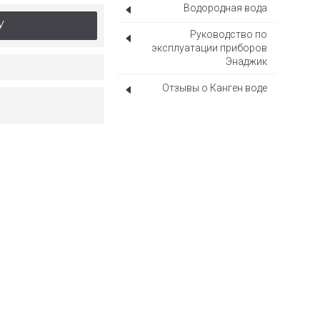
Водородная вода
У
Руководство по
эксплуатации приборов
Энаджик
Отзывы о Канген воде