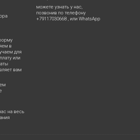
можете узнать у нас,
позвонив по телефону
ора
+79117030668
, или
WhatsApp
форму
яем в
учаем для
плату или
латы
вляет вам
яем
е
нас на весь
ания