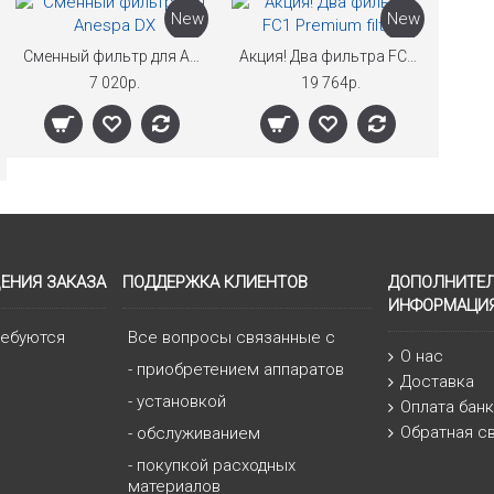
New
New
Сменный фильтр для Anespa DX
Акция! Два фильтра FC1 Premium filter
7 020р.
19 764р.
ЕНИЯ ЗАКАЗА
ПОДДЕРЖКА КЛИЕНТОВ
ДОПОЛНИТЕ
ИНФОРМАЦИ
ребуются
Все вопросы связанные с
О нас
- приобретением аппаратов
Доставка
- установкой
Оплата бан
Обратная с
- обслуживанием
- покупкой расходных
материалов