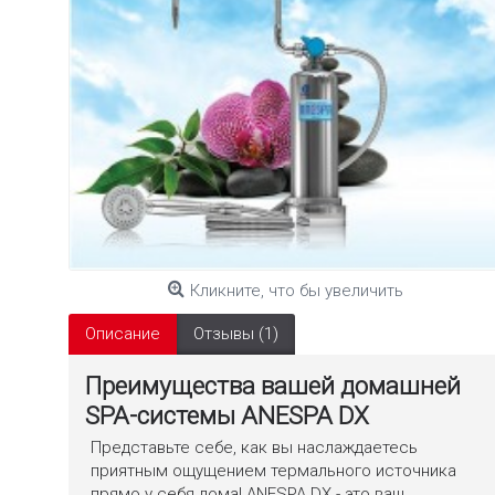
Кликните, что бы увеличить
Описание
Отзывы (1)
Преимущества вашей домашней
SPA-системы ANESPA DX
Представьте себе, как вы наслаждаетесь
приятным ощущением термального источника
прямо у себя дома! ANESPA DX - это ваш