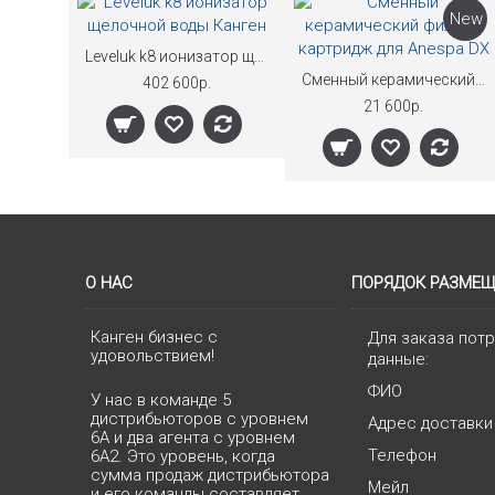
New
Leveluk k8 ионизатор щелочной воды Канген
Сменный керамический фильтр-картридж для Anespa DX
402 600р.
21 600р.
О НАС
ПОРЯДОК РАЗМЕЩ
Канген бизнес с
Для заказа пот
удовольствием!
данные:
ФИО
У нас в команде 5
дистрибьюторов с уровнем
Адрес доставки
6А и два агента с уровнем
Телефон
6А2. Это уровень, когда
сумма продаж дистрибьютора
Мейл
и его команды составляет