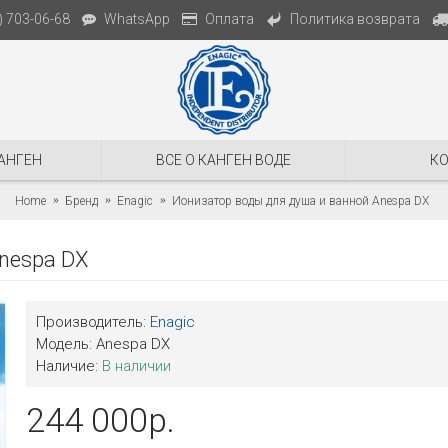
Политика возврата
) 703-06-68
WhatsApp
Оплата
АНГЕН
ВСЕ О КАНГЕН ВОДЕ
К
Home
Бренд
Enagic
Ионизатор воды для душа и ванной Anespa DX
nespa DX
Производитель:
Enagic
Модель:
Anespa DX
Наличие:
В наличии
244 000р.